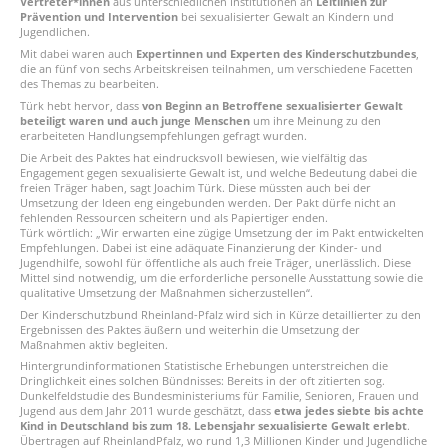
Vertreter*innen
aus unterschiedlichen Institutionen an
Leitlinien zur
Prävention und Intervention
bei sexualisierter Gewalt an Kindern und
Jugendlichen.
Mit dabei waren auch
Expertinnen und Experten des Kinderschutzbundes
,
die an fünf von sechs Arbeitskreisen teilnahmen, um verschiedene Facetten
des Themas zu bearbeiten.
Türk hebt hervor, dass
von Beginn an Betroffene sexualisierter Gewalt
beteiligt waren und auch junge Menschen
um ihre Meinung zu den
erarbeiteten Handlungsempfehlungen gefragt wurden.
Die Arbeit des Paktes hat eindrucksvoll bewiesen, wie vielfältig das
Engagement gegen sexualisierte Gewalt ist, und welche Bedeutung dabei die
freien Träger haben, sagt Joachim Türk. Diese müssten auch bei der
Umsetzung der Ideen eng eingebunden werden. Der Pakt dürfe nicht an
fehlenden Ressourcen scheitern und als Papiertiger enden.
Türk wörtlich: „Wir erwarten eine zügige Umsetzung der im Pakt entwickelten
Empfehlungen. Dabei ist eine adäquate Finanzierung der Kinder- und
Jugendhilfe, sowohl für öffentliche als auch freie Träger, unerlässlich. Diese
Mittel sind notwendig, um die erforderliche personelle Ausstattung sowie die
qualitative Umsetzung der Maßnahmen sicherzustellen“.
Der Kinderschutzbund Rheinland-Pfalz wird sich in Kürze detaillierter zu den
Ergebnissen des Paktes äußern und weiterhin die Umsetzung der
Maßnahmen aktiv begleiten.
Hintergrundinformationen Statistische Erhebungen unterstreichen die
Dringlichkeit eines solchen Bündnisses: Bereits in der oft zitierten sog.
Dunkelfeldstudie des Bundesministeriums für Familie, Senioren, Frauen und
Jugend aus dem Jahr 2011 wurde geschätzt, dass
etwa jedes siebte bis achte
Kind in Deutschland bis zum 18. Lebensjahr sexualisierte Gewalt erlebt
.
Übertragen auf RheinlandPfalz, wo rund 1,3 Millionen Kinder und Jugendliche