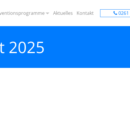
ventionsprogramme
Aktuelles
Kontakt
0261 
ienst – wir sind für euch da!
räventionsprogramm Kita
t 2025
ch
räventionsprogramme Grundschule
t Kids“
 – Starke Kinder“