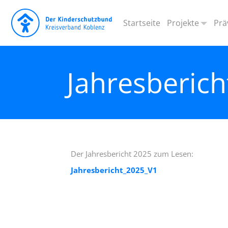
Projekte
Prä
Startseite
Kinderschutzd
P
Jahresberich
Kinder zu Tis
P
Hort „Vorstad
„Starke Eltern
Der Jahresbericht 2025 zum Lesen:
Jahresbericht_2025_V1